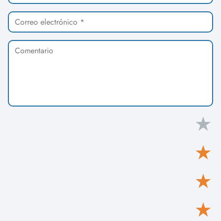
★
★
★
★