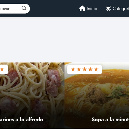
Inicio
Categor
★
★
★
★
★
★
larines a lo alfredo
Sopa a la minut