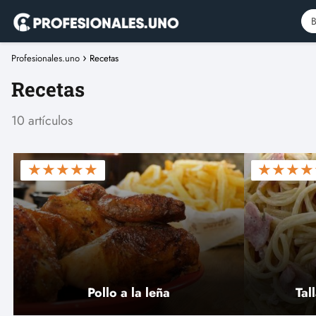
Profesionales.uno
Recetas
Recetas
10 artículos
★
★
★
★
★
★
★
★
★
Pollo a la leña
Tal