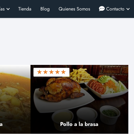
ías
Tienda
Blog
Quienes Somos
Contacto
★
★
★
★
★
a
Pollo a la brasa