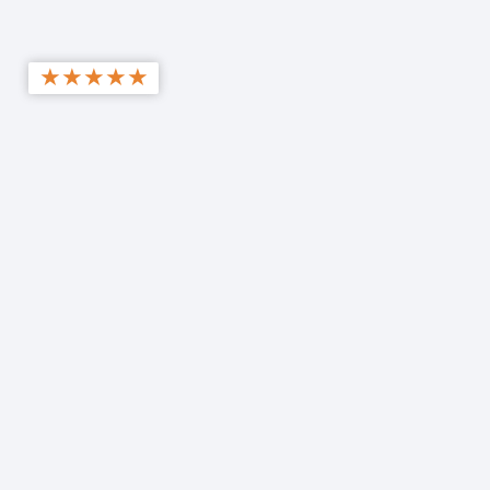
★
★
★
★
★