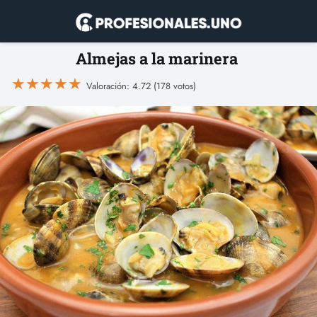
Almejas a la marinera
★
★
★
★
★
Valoración: 4.72 (178 votos)