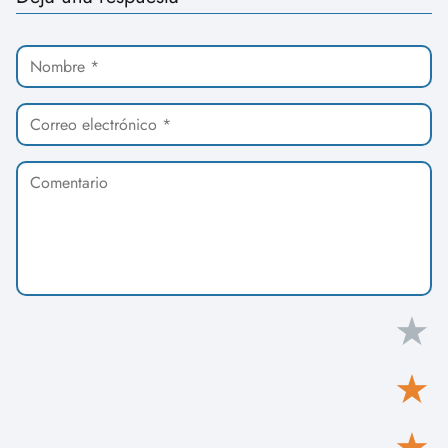
★
★
★