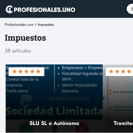
Profesionales.uno
Impuestos
Impuestos
38 artículos
★
★
★
★
★
★
★
★
★
SLU SL o Autónomo
Tramite