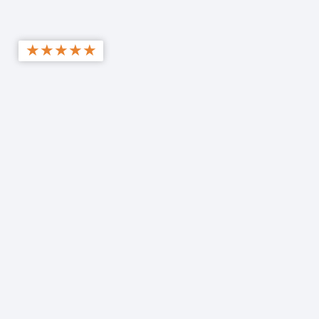
★
★
★
★
★