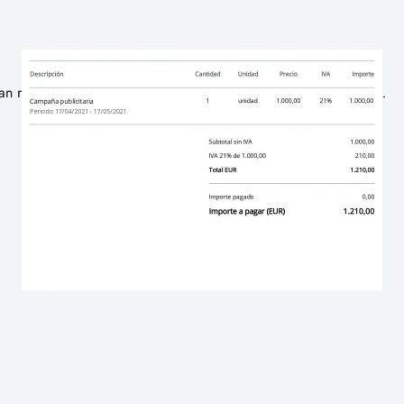
tran muchos trabajadores por cuenta propia cuando pierden su…