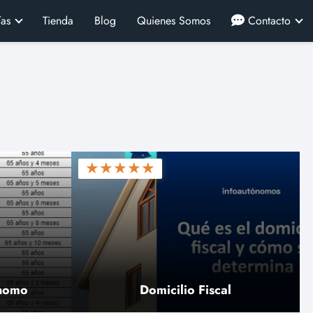
ías
Tienda
Blog
Quienes Somos
Contacto
★
★
★
★
★
onomo
Domicilio Fiscal