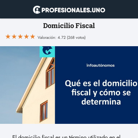
Domicilio Fiscal
★
★
★
★
★
Valoración: 4.72 (268 votos)
El domicilio fiscal es un término utilizado en el