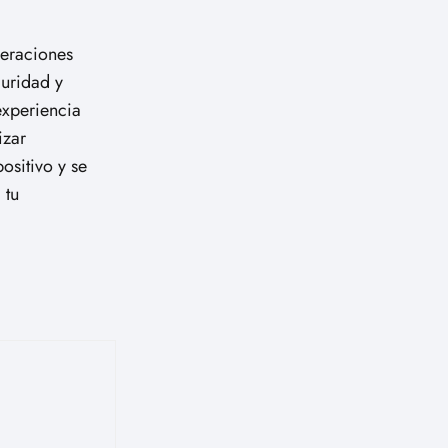
peraciones
guridad y
experiencia
izar
ositivo y se
 tu