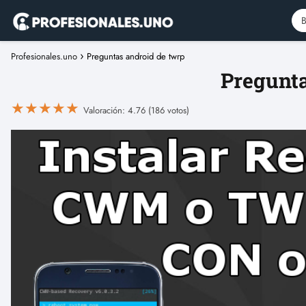
Profesionales.uno
Preguntas android de twrp
Pregunta
★
★
★
★
★
Valoración: 4.76 (186 votos)