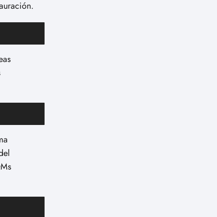
tauración.
eas
s
ema
del
ROMs