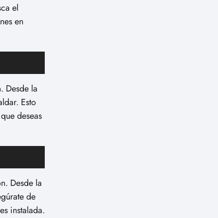
ca el
ones en
. Desde la
ldar. Esto
o que deseas
n. Desde la
egúrate de
es instalada.