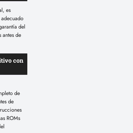
l, es
re adecuado
garantía del
s antes de
itivo con
mpleto de
ntes de
trucciones
 las ROMs
el