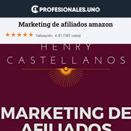
Marketing de afiliados amazon
★
★
★
★
★
Valoración: 4.81 (189 votos)