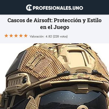
Cascos de Airsoft: Protección y Estilo
en el Juego
★
★
★
★
★
Valoración: 4.82 (228 votos)