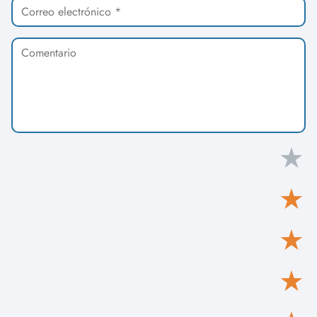
★
★
★
★