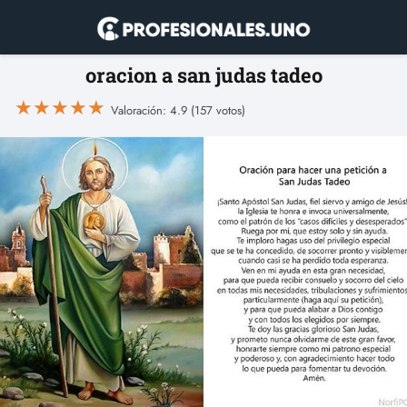
oracion a san judas tadeo
★
★
★
★
★
Valoración: 4.9 (157 votos)