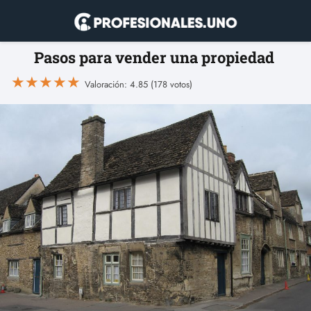
Pasos para vender una propiedad
★
★
★
★
★
Valoración: 4.85 (178 votos)