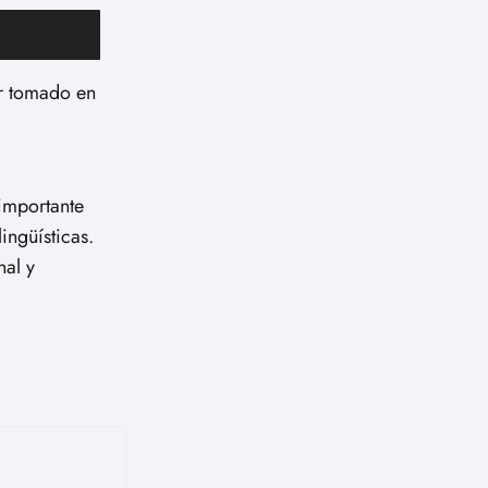
er tomado en
 importante
ingüísticas.
nal y