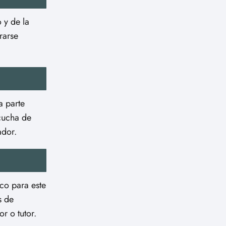
 y de la
rarse
a parte
scucha de
ador.
co para este
s de
r o tutor.