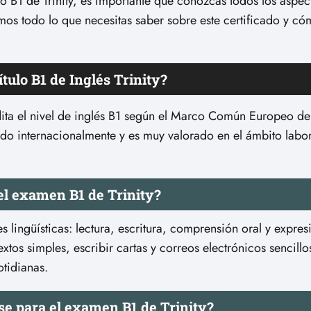
ulo B1 de Trinity, es importante que conozcas todos los aspec
remos todo lo que necesitas saber sobre este certificado y c
ítulo B1 de Inglés Trinity?
credita el nivel de inglés B1 según el Marco Común Europeo d
do internacionalmente y es muy valorado en el ámbito labor
el examen B1 de Trinity?
s lingüísticas: lectura, escritura, comprensión oral y expres
tos simples, escribir cartas y correos electrónicos sencill
tidianas.
se para el examen B1 de Trinity?