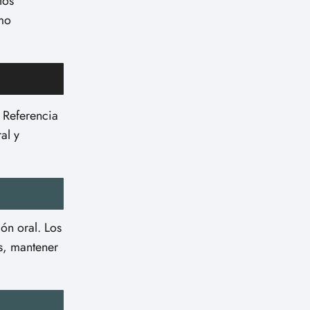
tos
ómo
e Referencia
al y
ión oral. Los
os, mantener