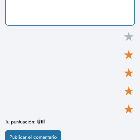
★
★
★
★
★
Tu puntuación:
Útil