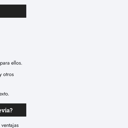
para ellos.
y otros
exto.
evia?
 ventajas