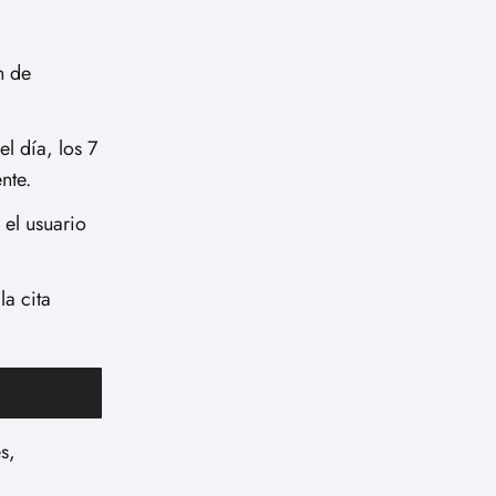
n de
l día, los 7
nte.
 el usuario
la cita
s,