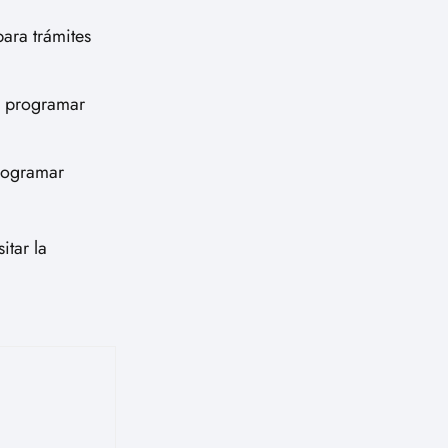
para trámites
ra programar
programar
itar la