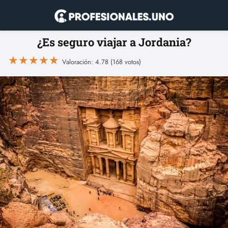
¿Es seguro viajar a Jordania?
★
★
★
★
★
Valoración: 4.78 (168 votos)