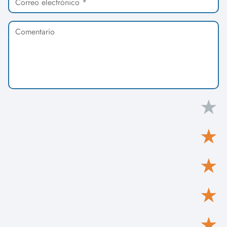
★
★
★
★
★