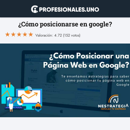
¿Cómo posicionarse en google?
★
★
★
★
★
Valoración: 4.72 (152 votos)