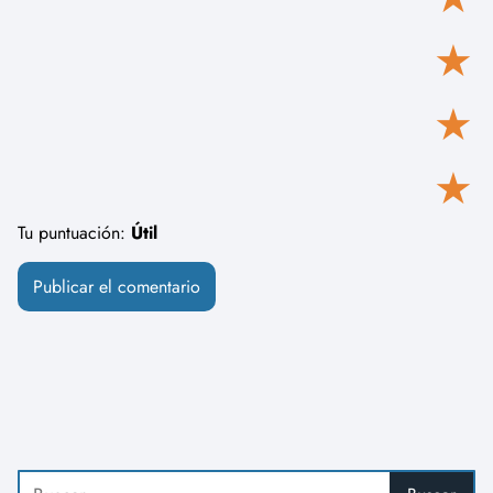
★
★
★
Tu puntuación:
Útil