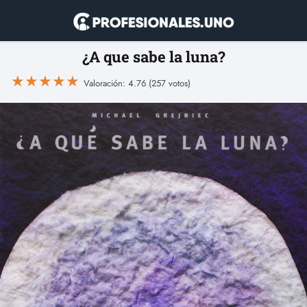
¿A que sabe la luna?
★
★
★
★
★
Valoración: 4.76 (257 votos)