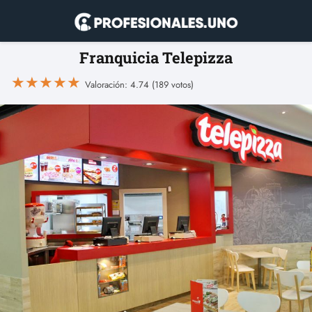
Franquicia Telepizza
★
★
★
★
★
Valoración: 4.74 (189 votos)