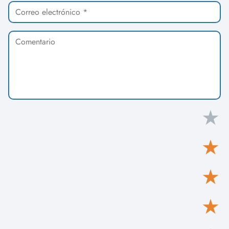
★
★
★
★