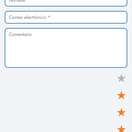
★
★
★
★